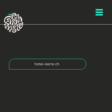
Hôtel de la Poste
Logo et identité visuelle, cartes restaurant et bar à vin, signalétique, flyer, drapeaux
hotel-sierre.ch
Lors de la reprise de l’Hôtel de la Poste à Sierre avec ses trois entités: l’hôtel, le restaurant et le bar à vin, on m'a confié le rafraichissement de
la globalité de leur communication au sein de l'établissement.
L'objectif était d'allier le côté authentique de ce bâtiment historique en apportant une touche de nouveauté, tout en prenant en compte la
réalité de la logistique. C’était un défi passionnant auquel j’ai volontiers pris part.