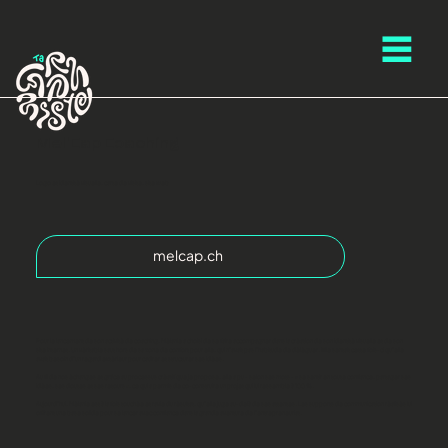
Mel'Cap Coaching
Logo et identité visuelle, carte de visite, site web
melcap.ch
Pour le lancement de son activité de coaching, Mélanie a choisi de se faire accompagner dans la création de son identité visuelle et de son
site internet. Un véritable saut hors de sa zone de confort pour elle, qui n’avait pas l’habitude de déléguer. Elle sentait cette fois-ci qu’elle
avait besoin d’un regard extérieur pour cadrer et structurer ses idées.
Au fil de nos échanges et grâce au processus créatif que je propose, elle a pu - selon ses mots - « se sentir en toute confiance, partager ses
idées, ses doutes et ses retours », ce qui a permis de co-construire un projet qui lui ressemble à 100 %.
Aujourd’hui, Mélanie est à la fois touchée et ravie du résultat, qu’elle juge au-delà de ses attentes. Les supports de communication réalisés lui
offrent une base solide pour se lancer avec confiance dans la grande aventure de l’entrepreneuriat.